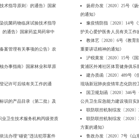
技术指导原则〉的通告》国家
扬府办发〔2020〕25号
的通知》
染抗菌药物临床试验技术指导
豫疫情防指〔2020〕14
〉的通告》国家药监局药审中
护关心爱护医务人员有关工作
教体艺〔2020〕6号《
备案管理有关事项的公告》农
重要讲话精神的通知》
沪税黄发〔2020〕15号
核办事指南》国家林业和草原
黄浦区外滩社区体育健身俱乐
建办质函〔2020〕489
医登记许可后续有关工作的通
现场新冠肺炎疫情常态化防控
国卫规划函〔2020〕34
水效标识的产品目录（第二批）及
公共卫生应急能力建设项目实
联防联控机制综发〔2020
好职业卫生技术服务机构丙级资质
联防联控机制综发〔2020
方案的通知》
于依法办理“碰瓷”违法犯罪案件
鲁政办发〔2020〕7号