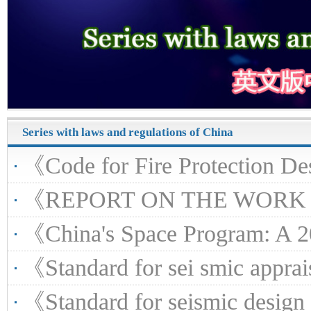
Series with laws and regulations of China
《Code for Fire Protection Design of Buildings
《REPORT ON THE WORK OF THE GOVERNM
《China's Space Program: A 2021
《Standard for sei smic appraisal of petrochemic
《Standard for seismic design of petrochemical 