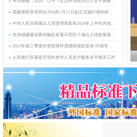
环办便函〔2024〕12号《生态环境部办公厅关于调整2023年度排污许可证执行报告报送时间的通知》
国家移民管理局自2024年1月11日起正式施行便利外籍人员来华5项措施
中华人民共和国出入境管理局发布2024年上半年内地居民赴港澳地区定居审批分数线
支持福建建设两岸融合发展示范区十项出入境政策措施“问与答”
路网规划（2013年-2030年）》全文【附
2023年第三季度外资营商环境调研报告发布-中国市场对外资仍保持较强吸引力
高速公路网路线方...
人民银行部署提升境外来华人员支付服务水平相关工作
题
郑州外资公司税收专题
独资）
郑州外资企业注册公证认证专题