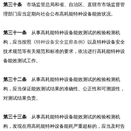
第三十条
市场监管总局和省、自治区、直辖市市场监督管
理部门应当定期向社会公布高耗能特种设备能效状况。
第三十一条
从事高耗能特种设备能效测试的检验检测机
构，应当按照《
特种设备安全监察条例
》以及特种设备安全
技术规范等有关规范和标准的要求，依法进行高耗能特种设
备能效测试工作。
第三十二条
从事高耗能特种设备能效测试的检验检测机
构，应当保证能效测试结果的准确性、公正性和可溯源性，
对测试结果负责。
第三十三条
从事高耗能特种设备能效测试的检验检测机
构，发现在用高耗能特种设备能耗严重超标的，应当及时告