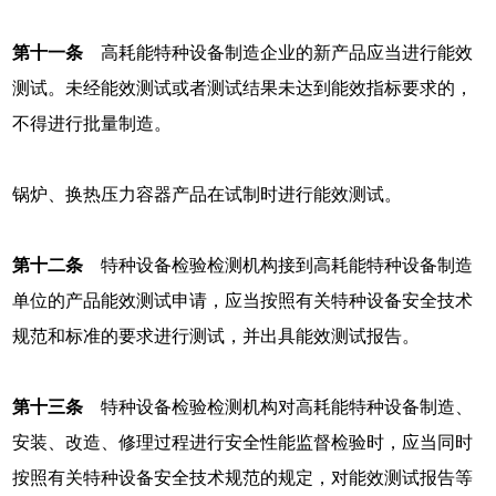
第十一条
高耗能特种设备制造企业的新产品应当进行能效
测试。未经能效测试或者测试结果未达到能效指标要求的，
不得进行批量制造。
锅炉、换热压力容器产品在试制时进行能效测试。
第十二条
特种设备检验检测机构接到高耗能特种设备制造
单位的产品能效测试申请，应当按照有关特种设备安全技术
规范和标准的要求进行测试，并出具能效测试报告。
第十三条
特种设备检验检测机构对高耗能特种设备制造、
安装、改造、修理过程进行安全性能监督检验时，应当同时
按照有关特种设备安全技术规范的规定，对能效测试报告等