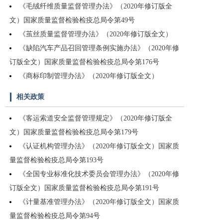
《毛绒纤维质量监督管理办法》（2020年修订版全
文）国家质量监督检验检疫总局令第49号
《茧丝质量监督管理办法》（2020年修订版全文）
《缺陷汽车产品召回管理条例实施办法》（2020年修
订版全文）国家质量监督检验检疫总局令第176号
《商标印制管理办法》（2020年修订版全文）
相关政策
《客运索道安全监督管理规定》（2020年修订版全
文）国家质量监督检验检疫总局令第179号
《认证机构管理办法》（2020年修订版全文）国家质
量监督检验检疫总局令第193号
《全国专业标准化技术委员会管理办法》（2020年修
订版全文）国家质量监督检验检疫总局令第191号
《计量基准管理办法》（2020年修订版全文）国家质
量监督检验检疫总局令第94号