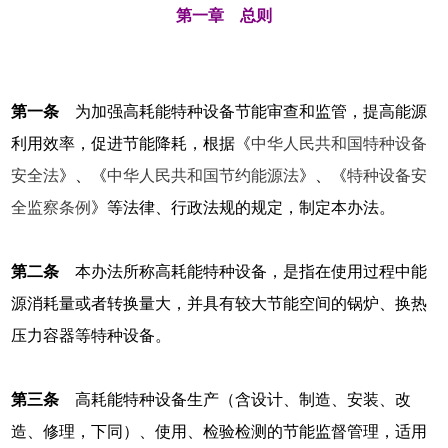
第一章 总则
第一条
为加强高耗能特种设备节能审查和监管，提高能源
利用效率，促进节能降耗，根据《
中华人民共和国特种设备
安全法
》、《
中华人民共和国节约能源法
》、《
特种设备安
全监察条例
》等法律、行政法规的规定，制定本办法。
第二条
本办法所称高耗能特种设备，是指在使用过程中能
源消耗量或者转换量大，并具有较大节能空间的锅炉、换热
压力容器等特种设备。
第三条
高耗能特种设备生产（含设计、制造、安装、改
造、修理，下同）、使用、检验检测的节能监督管理，适用