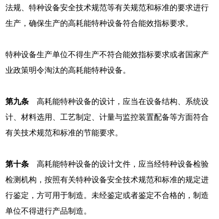
法规、特种设备安全技术规范等有关规范和标准的要求进行
生产，确保生产的高耗能特种设备符合能效指标要求。
特种设备生产单位不得生产不符合能效指标要求或者国家产
业政策明令淘汰的高耗能特种设备。
第九条
高耗能特种设备的设计，应当在设备结构、系统设
计、材料选用、工艺制定、计量与监控装置配备等方面符合
有关技术规范和标准的节能要求。
第十条
高耗能特种设备的设计文件，应当经特种设备检验
检测机构，按照有关特种设备安全技术规范和标准的规定进
行鉴定，方可用于制造。未经鉴定或者鉴定不合格的，制造
单位不得进行产品制造。