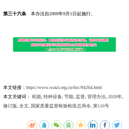
第三十六条
本办法自2009年9月1日起施行。
本文链接：
https://www.waizi.org.cn/doc/94264.html
本文关键词：
耗能
,
特种设备
,
节能
,
监督
,
管理办法
,
2020年
,
修订版
,
全文
,
国家质量监督检验检疫总局令
,
第116号