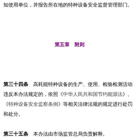
知使用单位，并报告所在地的特种设备安全监督管理部门。
第五章 附则
第三十四条
高耗能特种设备的生产、使用、检验检测活动
违反本办法规定的，依照《
中华人民共和国节约能源法
》、
《
特种设备安全监察条例
》等相关法律法规的规定进行处罚
和处分。
第三十五条
本办法由市场监管总局负责解释。