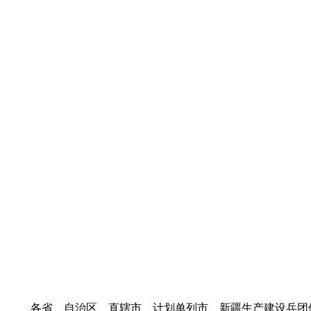
各省、自治区、直辖市、计划单列市、新疆生产建设兵团