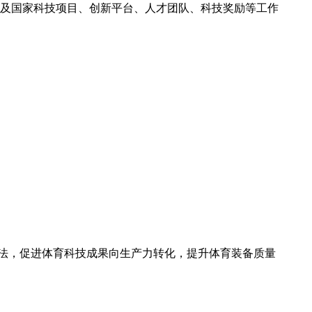
及国家科技项目、创新平台、人才团队、科技奖励等工作
法，促进体育科技成果向生产力转化，提升体育装备质量