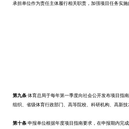
承担单位作为责任主体履行相关职责，加强项目任务实施
第九条
体育总局于每年第一季度向社会公开发布项目指南
组织、省级体育行政部门、高等院校、科研机构、高新技
第十条
申报单位根据年度项目指南要求，在申报期内完成