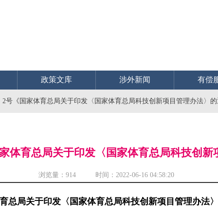
政策文库
涉外新闻
有偿
2〕2号《国家体育总局关于印发〈国家体育总局科技创新项目管理办法〉
《国家体育总局关于印发〈国家体育总局科技创
浏览量：
914 时间：2022-06-16 04:58:20
育总局关于印发〈国家体育总局科技创新项目管理办法