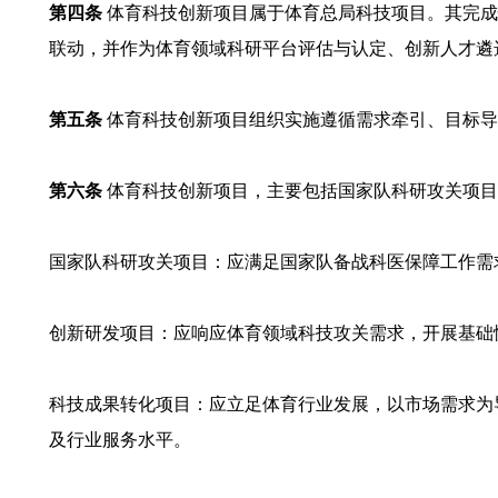
第四条
体育科技创新项目属于体育总局科技项目。其完成
联动，并作为体育领域科研平台评估与认定、创新人才遴
第五条
体育科技创新项目组织实施遵循需求牵引、目标导
第六条
体育科技创新项目，主要包括国家队科研攻关项目
国家队科研攻关项目：应满足国家队备战科医保障工作需
创新研发项目：应响应体育领域科技攻关需求，开展基础
科技成果转化项目：应立足体育行业发展，以市场需求为
及行业服务水平。