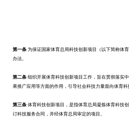
第一条
为保证国家体育总局科技创新项目（以下简称体育
办法。
第二条
组织开展体育科技创新项目工作，旨在贯彻落实中
果推广应用等方面的作用，引导社会科技力量面向体育科
第三条
体育科技创新项目，是指体育总局凝炼体育科技创
订科技服务合同，并经体育总局审定的项目。