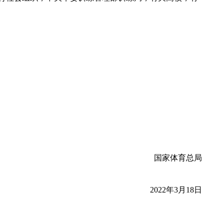
国家体育总局
2022年3月18日