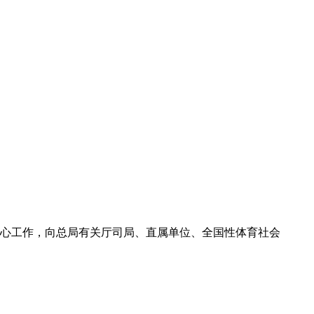
心工作，向总局有关厅司局、直属单位、全国性体育社会