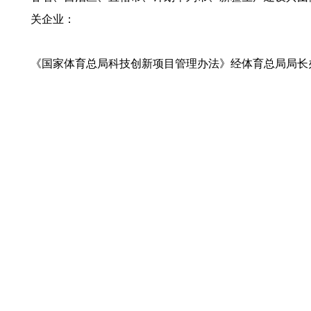
关企业：
《国家体育总局科技创新项目管理办法》经体育总局局长