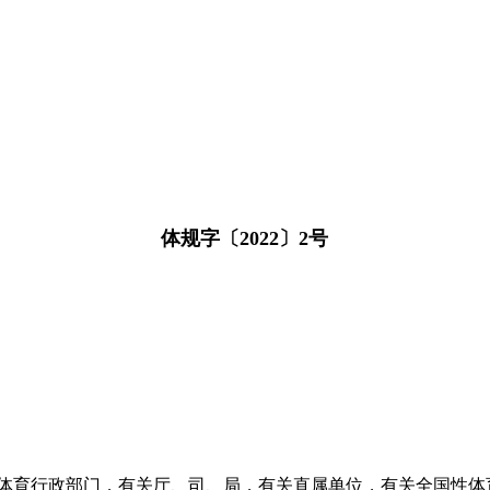
体规字〔2022〕2号
体育行政部门，有关厅、司、局，有关直属单位，有关全国性体