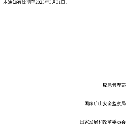
本通知有效期至2023年3月31日。
应急管理部
国家矿山安全监察局
国家发展和改革委员会