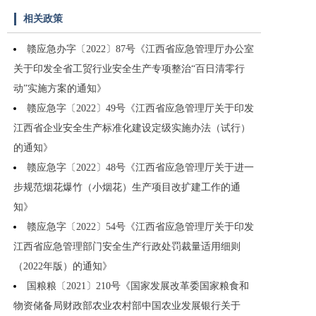
相关政策
赣应急办字〔2022〕87号《江西省应急管理厅办公室
关于印发全省工贸行业安全生产专项整治“百日清零行
动”实施方案的通知》
赣应急字〔2022〕49号《江西省应急管理厅关于印发
江西省企业安全生产标准化建设定级实施办法（试行）
的通知》
赣应急字〔2022〕48号《江西省应急管理厅关于进一
步规范烟花爆竹（小烟花）生产项目改扩建工作的通
知》
赣应急字〔2022〕54号《江西省应急管理厅关于印发
江西省应急管理部门安全生产行政处罚裁量适用细则
（2022年版）的通知》
国粮粮〔2021〕210号《国家发展改革委国家粮食和
物资储备局财政部农业农村部中国农业发展银行关于