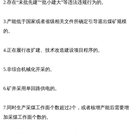
2.存在“未批先建”“批小建大”等违法违规行为的。
3.产能低于国家或者省级相关文件所确定引导退出煤矿规模
的。
4.正在履行改扩建、技术改造建设项目程序的。
5.非综合机械化开采的。
6.矿井采用单回路供电的。
7.同时生产采煤工作面个数超过2个，或者核增产能后需要增
加采煤工作面个数的。