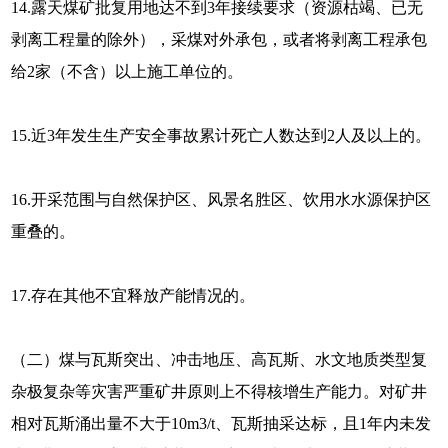
14.露天煤矿批复用地达不到3年接续要求（资源枯竭、已无
剥离工程量的除外），采煤对外承包，或者将剥离工程承包
给2家（不含）以上施工单位的。
15.近3年发生生产安全事故累计死亡人数达到2人及以上的。
16.开采范围与自然保护区、风景名胜区、饮用水水源保护区
重叠的。
17.存在其他不宜释放产能情况的。
（二）煤与瓦斯突出、冲击地压、高瓦斯、水文地质类型复
杂极复杂等灾害严重矿井原则上不得核增生产能力。对矿井
相对瓦斯涌出量不大于10m3/t、瓦斯抽采达标，且1年内未发