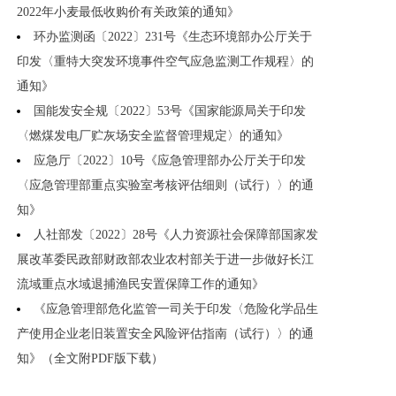
2022年小麦最低收购价有关政策的通知》
环办监测函〔2022〕231号《生态环境部办公厅关于
印发〈重特大突发环境事件空气应急监测工作规程〉的
通知》
国能发安全规〔2022〕53号《国家能源局关于印发
〈燃煤发电厂贮灰场安全监督管理规定〉的通知》
应急厅〔2022〕10号《应急管理部办公厅关于印发
〈应急管理部重点实验室考核评估细则（试行）〉的通
知》
人社部发〔2022〕28号《人力资源社会保障部国家发
展改革委民政部财政部农业农村部关于进一步做好长江
流域重点水域退捕渔民安置保障工作的通知》
《应急管理部危化监管一司关于印发〈危险化学品生
产使用企业老旧装置安全风险评估指南（试行）〉的通
知》（全文附PDF版下载）