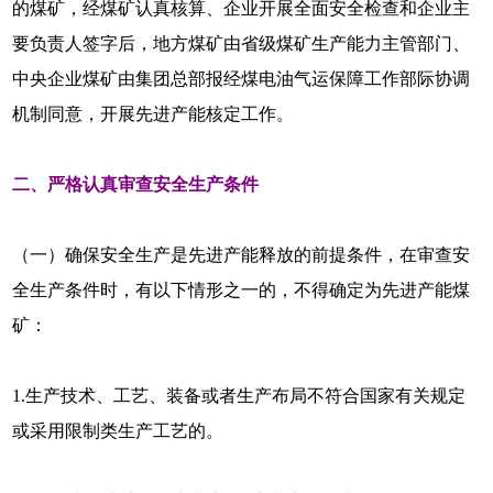
的煤矿，经煤矿认真核算、企业开展全面安全检查和企业主
要负责人签字后，地方煤矿由省级煤矿生产能力主管部门、
中央企业煤矿由集团总部报经煤电油气运保障工作部际协调
机制同意，开展先进产能核定工作。
二、严格认真审查安全生产条件
（一）确保安全生产是先进产能释放的前提条件，在审查安
全生产条件时，有以下情形之一的，不得确定为先进产能煤
矿：
1.生产技术、工艺、装备或者生产布局不符合国家有关规定
或采用限制类生产工艺的。