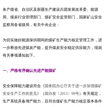
各产煤省、自治区及新疆生产建设兵团发展改革委、能源
局、煤炭行业管理部门、煤矿安全监管部门，国家矿山安全
监察局各省级局，有关中央企业：
为切实做好能源保供期间的煤矿生产能力核定管理工作，进
一步释放先进煤炭产能，提升煤炭安全稳定供应能力，现就
有关事项通知如下。
一、严格有序确认先进产能煤矿
安全保障能力建设符合《
国务院办公厅关于进一步加强煤矿
安全生产工作的意见
》（
国办发〔2013〕99号
）有关规定，
生产系统具备增产能力，且符合煤矿生产能力核定基本条件