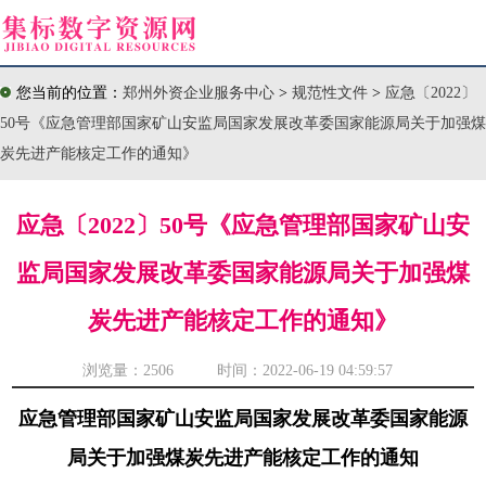
您当前的位置：
郑州外资企业服务中心
>
规范性文件
>
应急〔2022〕
50号《应急管理部国家矿山安监局国家发展改革委国家能源局关于加强煤
炭先进产能核定工作的通知》
应急〔2022〕50号《应急管理部国家矿山安
监局国家发展改革委国家能源局关于加强煤
炭先进产能核定工作的通知》
浏览量：
2506 时间：2022-06-19 04:59:57
应急管理部国家矿山安监局国家发展改革委国家能源
局关于加强煤炭先进产能核定工作的通知