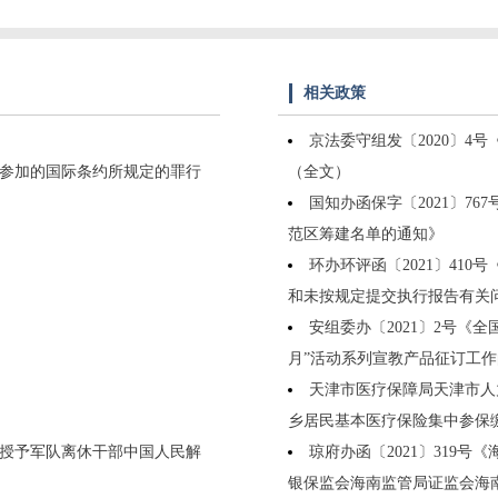
相关政策
京法委守组发〔2020〕
参加的国际条约所规定的罪行
（全文）
国知办函保字〔2021〕7
范区筹建名单的通知》
环办环评函〔2021〕41
和未按规定提交执行报告有关
安组委办〔2021〕2号《
月”活动系列宣教产品征订工
天津市医疗保障局天津市人
乡居民基本医疗保险集中参保
授予军队离休干部中国人民解
琼府办函〔2021〕319
银保监会海南监管局证监会海