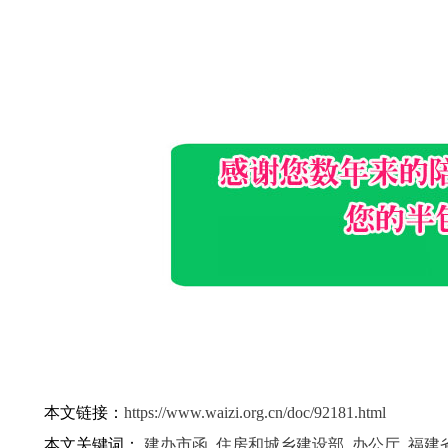
本文链接：
https://www.waizi.org.cn/doc/92181.html
本文关键词：
建办市函
,
住房和城乡建设部
,
办公厅
,
福建