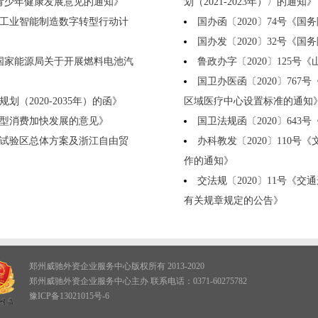
进青少年健康发展意见的通知》
划（2021-2023年）〉的通知》
材工业智能制造数字转型行动计
国办函〔2020〕74号《国
国办发〔2020〕32号《
委国家能源局关于开展燃料电池汽
鲁政办字〔2020〕125
国卫办医函〔2020〕76
（2020-2035年）的函》
区域医疗中心设置标准的通知
新型消费加快发展的意见》
国卫法规函〔2020〕64
易试验区总体方案及浙江自由贸
办科教发〔2020〕110
作的通知》
交法规〔2020〕11号《
有关规章规定的公告》
郑州威驰外资企业服务中心版权所有 2013-2020
郑州威驰外资企业服务中心主办 联系电话：0371-60275782
豫ICP备13021015号-6