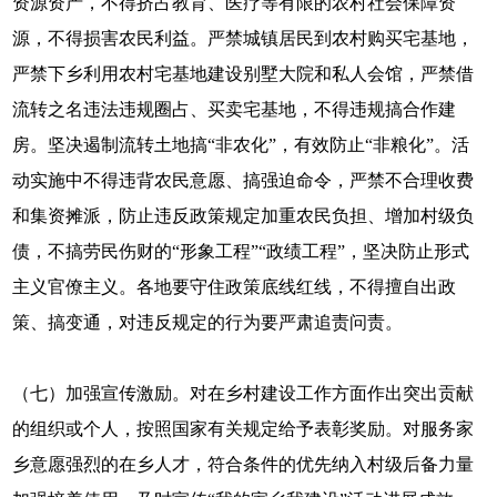
资源资产，不得挤占教育、医疗等有限的农村社会保障资
源，不得损害农民利益。严禁城镇居民到农村购买宅基地，
严禁下乡利用农村宅基地建设别墅大院和私人会馆，严禁借
流转之名违法违规圈占、买卖宅基地，不得违规搞合作建
房。坚决遏制流转土地搞“非农化”，有效防止“非粮化”。活
动实施中不得违背农民意愿、搞强迫命令，严禁不合理收费
和集资摊派，防止违反政策规定加重农民负担、增加村级负
债，不搞劳民伤财的“形象工程”“政绩工程”，坚决防止形式
主义官僚主义。各地要守住政策底线红线，不得擅自出政
策、搞变通，对违反规定的行为要严肃追责问责。
（七）加强宣传激励。对在乡村建设工作方面作出突出贡献
的组织或个人，按照国家有关规定给予表彰奖励。对服务家
乡意愿强烈的在乡人才，符合条件的优先纳入村级后备力量