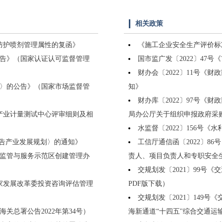
相关政策
线防护喷剂管理属性的复函》
《施工企业安全生产评价标准》
告》（国家认证认可监督管理
国市监广发〔2022〕47
财办会〔2022〕11号《
）〉的公告》（国家市场监督管
知》
财办库〔2022〕97号《
家产业计量测试中心评审细则及相
局办公厅关于组织申报政府采
水监督〔2022〕156号
”广告产业发展规划〉的通知》
工信厅通信函〔2022〕8
场监管与服务示范区创建管理办
责人、项目负责人和专职安全
交规划发〔2021〕99号
国家发展改革委投资咨询评估管理
PDF版下载）
交规划发〔2021〕149
总署公告2022年第34号）
海新通道“十四五"综合交通运