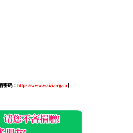
缩密码：
https://www.waizi.org.cn
】