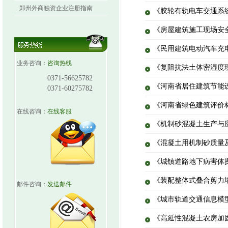
郑州外商独资企业注册指南
《胶轮有轨电车交通系统技术
《房屋建筑施工现场安全资料
《民用建筑电动汽车充电设
业务咨询：
咨询热线
《复阻抗法土体密湿度现场检
0371-56625782
《河南省居住建筑节能设计标
0371-60275782
《河南省绿色建筑评价标准》（
在线咨询：
在线客服
《机制砂混凝土生产与应用技
《混凝土用机制砂质量及检验
《城镇道路地下病害体探测技
《装配整体式叠合剪力墙结构
邮件咨询：
发送邮件
《城市轨道交通信息模型应用
《高延性混凝土农房加固技术