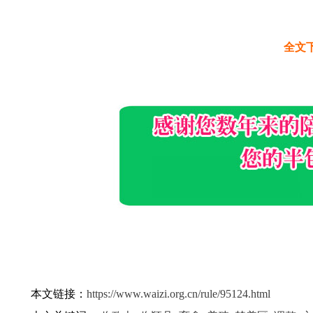
全文
本文链接：
https://www.waizi.org.cn/rule/95124.html