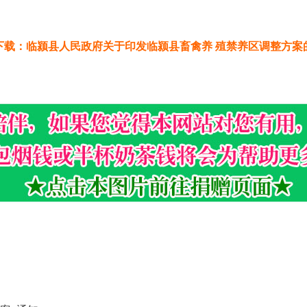
下载：临颍县人民政府关于印发临颍县畜禽养 殖禁养区调整方案