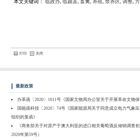
本文关键词：
临政办
,
临颍县
,
畜禽
,
养殖
,
禁养区
,
调整
,
方
打印
关闭
最新政策
办革函〔2020〕1011号《国家文物局办公室关于开展革命文
国能函科技〔2020〕74号《国家能源局关于同意成立电力气象
组织的复函》
《商务部关于对原产于澳大利亚的进口相关葡萄酒反倾销调查初
2020年第59号）