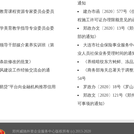
通知
师教育课程资源专家委员会委员
建办市函〔2020〕577
程施工许可证办理限额意见的
小学美育教学指导专业委员会委
郑政办文〔2020〕13号
部的通知》
系统领导干部媒介素养实训班（第
大连市社会保险事业服务中
业人员社保业务受理时间的通
分条款修改的批复》
《养殖暗纹东方鲀鲜、冻品加工
师风建设工作经验交流会的通
《商务部海关总署关于调整
54号
信易贷”平台向金融机构推荐信用
罗政办〔2020〕18号《
郑政文〔2020〕121号
可事项的通知》
郑州威驰外资企业服务中心版权所有 (c) 2013-2020