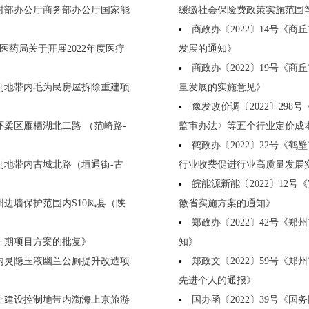
农村部办公厅商务部办公厅国家能
缓缴社会保险费政策实施范围
商政办〔2022〕14号《
医药局关于开展2022年度医疗
发展的通知》
商政办〔2022〕19号《
控制地带内毛为民房屋拆除重建项
量发展的实施意见》
豫发改价调〔2022〕29
怀柔区雁栖湖北二路 （范崎路-
监审办法〉等五个行业定价成
鹤政办〔2022〕22号《
控制地带内古城北路（垣通街-古
行业收费促进行业高质量发展
皖能源新能〔2022〕12号
州边墙保护范围内S10凤县（陕
徽省实施方案的通知》
郑政办〔2022〕42号《
缮一期项目方案的批复》
知》
围内灵隐玉液幽兰公厕提升改造项
郑政文〔2022〕59号《
先进个人的通报》
遗址建设控制地带内渤海上京旅游
国办函〔2022〕39号《