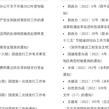
办公厅关于开展2022年度智能
西政办〔2022〕6号《
知》
生产安全风险排查防控工作的通
新政办〔2022〕32号《
成果权属改革促进科技成果在
适用的反倾销措施发起期终复
新政办〔2022〕28号《
十三五” 节能减排综合工作方
革发展资金预算的通知》
《深圳市建设工程安全文明施工
现（十六期）国债发行工作有关事宜
国健推委办函〔2022〕
地区典型经验案例的通知》
降费和重点民生等转移支付资金
水保〔2022〕162号《
通知》
息（六期）国债第一次续发行工作有
水建设〔2022〕173号
自然资办函〔2022〕63
息（四期）国债第二次续发行工作有
文件（5-7）的通知》
京建发〔2022〕105号
教育活动周相关工作的通知》
〈北京市保障性租赁住房建设