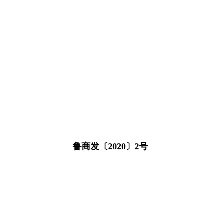
鲁商发〔2020〕2号