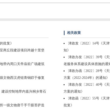
相关政策
划的批复》
津政发〔2022〕14号《
区至商丘段建设项目跨越十里堡
知》
津政办发〔2022〕39号
控制地带内周口关帝庙前广场建筑
老服务体系建设具体措施的通
津政办函〔2022〕28号
一级文物西汉虎钮青铜錞于修复
方案（2022-2024年）的通知》
津政办发〔2022〕40号
围、建设控制地带内嘉兴桐乡青石
方案的通知》
津政函〔2022〕55号《天
理所一级文物唐千手千眼菩萨造
批复》