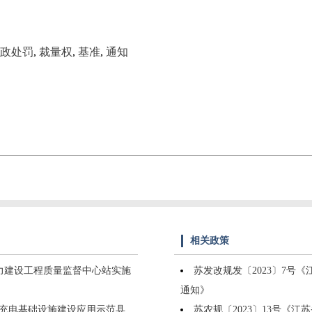
政处罚
,
裁量权
,
基准
,
通知
相关政策
电力建设工程质量监督中心站实施
苏发改规发〔2023〕7
通知》
展“充电基础设施建设应用示范县
苏农规〔2023〕13号《