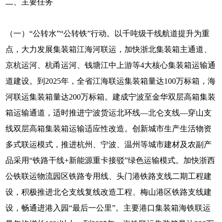
二、主要任务
（一）“公转水”“公转铁”行动。以千吨级干线航道提升为重
点，大力发展集装箱江海河联运，加快浙北集装箱主通道、
京杭运河、杭甬运河、钱塘江中上游等4大核心集装箱运输通
道建设。到2025年，全省江海联运集装箱量达100万标箱，海
河联运集装箱量达200万标箱。建成宁波至金华双层高箱集装
箱运输通道，适时推进宁波货运北环线—北仑支线—穿山支
线双层高箱集装箱运输适应性改造。创新城市生产生活物资
多式联运模式，推进杭州、宁波、温州等城市建材及农副产
品采用“铁路干线+新能源重卡接驳”绿色运输模式。加快浙西
公铁联运物流园区铁路专用线、头门港铁路支线二期工程建
设，积极推进北仑支线复线改造工程、梅山港区铁路支线建
设，畅通进港入园“最后一公里”。主要港口集装箱海铁联运