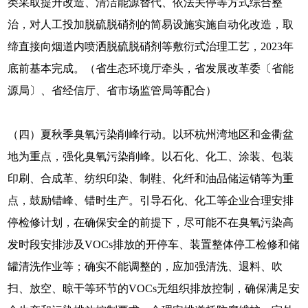
类采取提升改造、清洁能源替代、依法关停等方式综合整
治，对人工投加脱硫脱硝剂的简易设施实施自动化改造，取
缔直接向烟道内喷洒脱硫脱硝剂等敷衍式治理工艺，2023年
底前基本完成。（省生态环境厅牵头，省发展改革委〔省能
源局〕、省经信厅、省市场监管局等配合）
（四）夏秋季臭氧污染削峰行动。以环杭州湾地区和金衢盆
地为重点，强化臭氧污染削峰。以石化、化工、涂装、包装
印刷、合成革、纺织印染、制鞋、化纤和油品储运销等为重
点，鼓励错峰、错时生产。引导石化、化工等企业合理安排
停检修计划，在确保安全的前提下，尽可能不在臭氧污染高
发时段安排涉及VOCs排放的开停车、装置整体停工检修和储
罐清洗作业等；确实不能调整的，应加强清洗、退料、吹
扫、放空、晾干等环节的VOCs无组织排放控制，确保满足安