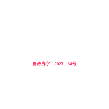
鲁政办字〔2023〕34号