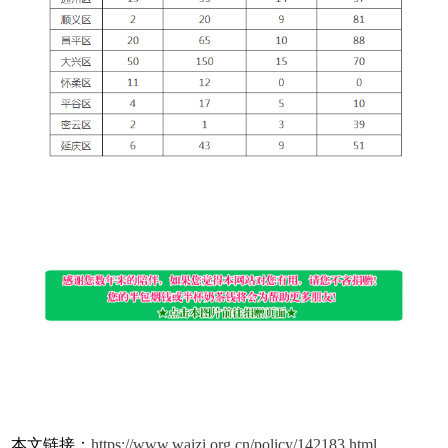
本文链接：
https://www.waizi.org.cn/policy/142183.html