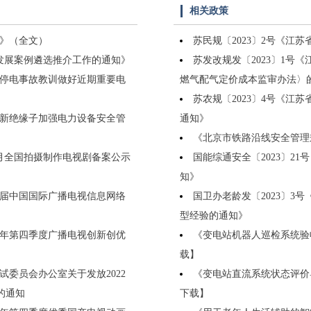
相关政策
知》（全文）
苏民规〔2023〕2号《
量发展案例遴选推介工作的通知》
苏发改规发〔2023〕1
廷停电事故教训做好近期重要电
燃气配气定价成本监审办法〉
苏农规〔2023〕4号《
翻新绝缘子加强电力设备安全管
通知》
《北京市铁路沿线安全管理
年2月全国拍摄制作电视剧备案公示
国能综通安全〔2023〕2
知》
九届中国国际广播电视信息网络
国卫办老龄发〔2023〕
型经验的通知》
22年第四季度广播电视创新创优
《变电站机器人巡检系统验收规范
载】
委员会办公室关于发放2022
《变电站直流系统状态评价导则》
的通知
下载】