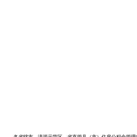
各省辖市、济源示范区、省直管县（市）住房公积金管理