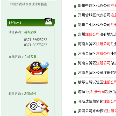
郑州外商独资企业注册指南
郑州中原区代办公司
注
郑州管城区代办公司
注
郑州二七区代办公司
注
业务咨询：
咨询热线
郑州
注册公司
没有地址
0371-56625782
河南自贸区
注册公司
注
0371-60275782
河南自贸区
注册公司
小
在线咨询：
在线客服
河南自贸区
注册公司
做
河南自贸区公司注册代
横琴自贸试验区
注册公
谨防1元
注册公司
税收“
邮件咨询：
发送邮件
哥斯达黎加简化
注册公
美国公司来华投资
注册