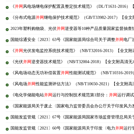
《
并网
风电场继电保护配置及整定技术规范》（DL/T1631-2016）
《分布式电源
并网
继电保护技术规范》（GB/T33982-2017）【全
2023年塑料购物袋、光伏
并网
逆变器等10种产品质量国家监督抽查
国能综通安全〔2023〕63号《国家能源局综合司关于调整
并网
电厂
《
并网
光伏发电监控系统技术规范》（NB/T32016-2013）【全文附
《光伏
并网
逆变器技术规范》（NB/T32004-2018）【全文附高清无水
《风电场动态无功补偿装置
并网
性能测试规范》（NB/T10316-20
《风电场
并网
性能监测评估方法》（NB/T10650-2021）【全文附高
《电化学储能电站
并网
运行与控制技术规范第1部分：
并网
运行调试》
《国家能源局关于废止〈国家电力监管委员会办公厅关于印发风力
国能发监管规〔2021〕67号《国家能源局国家市场监督管理总局关
国能发监管规〔2021〕60号《国家能源局关于印发〈电力
并网
运行