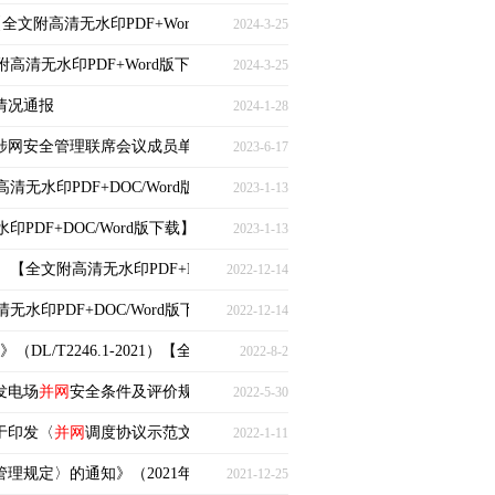
【全文附高清无水印PDF+Word版下载】
2024-3-25
文附高清无水印PDF+Word版下载】
2024-3-25
情况通报
2024-1-28
涉网安全管理联席会议成员单位组成人员的通知》
2023-6-17
高清无水印PDF+DOC/Word版下载】
2023-1-13
印PDF+DOC/Word版下载】
2023-1-13
19）【全文附高清无水印PDF+DOC/Word版下载】
2022-12-14
清无水印PDF+DOC/Word版下载】
2022-12-14
（DL/T2246.1-2021）【全文附高清无水印PDF版下载】
2022-8-2
发电场
并网
安全条件及评价规范的通知〉（办安全〔2011〕79号）等6件
2022-5-30
于印发〈
并网
调度协议示范文本〉〈新能源场站
并网
调度协议示范文本〉
2022-1-11
管理规定〉的通知》（2021年修订版全文）
2021-12-25