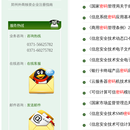
郑州外商独资企业注册指南
《国家
密码
管理局关于
《信息系统
密码
应用基本
《商用
密码
管理条例》2
业务咨询：
咨询热线
《信息安全技术动态口
0371-56625782
《信息安全技术电子文
0371-60275782
《信息安全技术安全电
在线咨询：
在线客服
《银行卡终端产品
密码
《云服务器
密码
机技术规
《可信计算可信
密码
模
《国家市场监督管理总
邮件咨询：
发送邮件
《信息安全技术SM9
密
《信息安全技术可信计