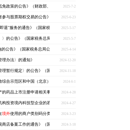
免政策的公告》（财政部、税务总局、商务部公告2025年第2号）
2025-7-2
者参与股票期权交易的公告》（证监会公告〔2025〕13号）
2025-6-23
即退”服务的通告》（国家税务总局北京市税务局通告〔2025〕3号）
2025-5-17
〉的公告》（国家税务总局公告2025年第11号）
2025-5-7
的公告》（国家税务总局公告2025年第9号）
2025-4-14
管理办法〉的通知》
2024-12-20
理暂行规定〉的公告》（国家药品监督管理局公告2024年第137号）
2024-11-18
放综合示范区和中国（北京）自由贸易试验区
境外
人员参加税务师职业资格
2024-6-1
的药品上市注册申请相关事项的公告》（国家药品监督管理局公告2024年
2024-4-28
机构投资境内科技型企业的若干政策措施〉的通知》
2024-4-27
在
境外
使用的商户类别码分类的通知》
2024-3-23
税商店备案工作的通告》（国家税务总局浙江省税务局通告2024年第1号）
2024-3-18