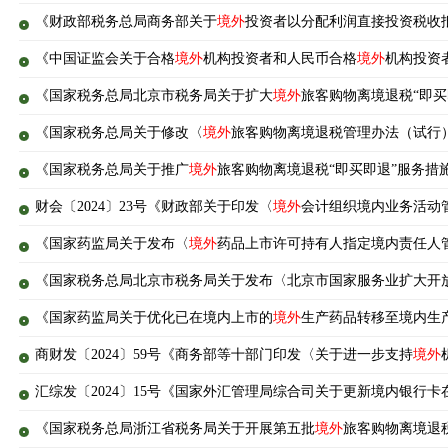
《财政部税务总局商务部关于
境外
投资者以分配利润直接投资税收抵
《中国证监会关于合格
境外
机构投资者和人民币合格
境外
机构投资
《国家税务总局北京市税务局关于扩大
境外
旅客购物离境退税“即买
《国家税务总局关于修改〈
境外
旅客购物离境退税管理办法（试行）
《国家税务总局关于推广
境外
旅客购物离境退税“即买即退”服务措施
财会〔2024〕23号《财政部关于印发〈
境外
会计组织境内业务活动
《国家药监局关于发布〈
境外
药品上市许可持有人指定境内责任人管
《国家税务总局北京市税务局关于发布〈北京市国家服务业扩大开
《国家药监局关于优化已在境内上市的
境外
生产药品转移至境内生产
商财发〔2024〕59号《商务部等十部门印发〈关于进一步支持
境外
汇综发〔2024〕15号《国家外汇管理局综合司关于更新境内银行卡
《国家税务总局浙江省税务局关于开展第五批
境外
旅客购物离境退