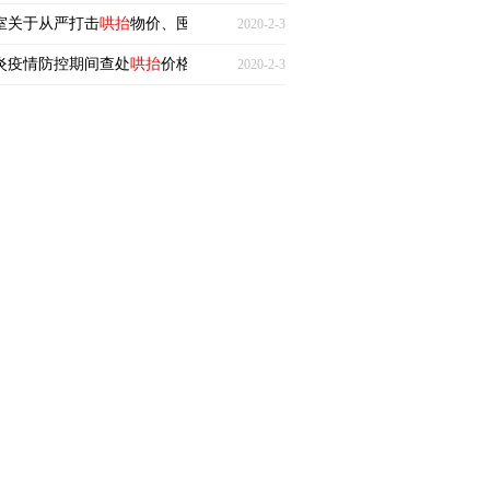
室关于从严打击
哄抬
物价、囤积居奇、强制搭售等违法行为的公告
2020-2-3
肺炎疫情防控期间查处
哄抬
价格违法行为的指导意见》【全文废止】
2020-2-3