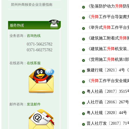
郑州外商独资企业注册指南
《坠落防护动力
升降
防
《
升降
工作平台导架爬升式
《举升式
升降
工作平台安
业务咨询：
咨询热线
《建筑施工附着式
升降
0371-56625782
《建筑施工
升降
机安装、
0371-60275782
《货用施工
升降
机第1
在线咨询：
在线客服
豫建行规〔2021〕4
《
升降
工作平台安全规则》
粤人社函〔2017〕3
人社厅函〔2016〕2
邮件咨询：
发送邮件
粤人社规〔2020〕4
晋人社厅发〔2017〕