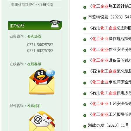
郑州外商独资企业注册指南
《
化工企业
热工设计施工
市监特设发〔2023〕
《石油
化工企业
总图制图
业务咨询：
咨询热线
《
化工企业
操作规程管理规
0371-56625782
《
化工企业
作业安全分析（
0371-60275782
《
化工企业
设备及管线打开
在线咨询：
在线客服
《石油
化工企业
硫化氢防
《
化工企业
承包商安全管
《石油
化工企业
供电系统
《
化工企业
工艺安全管理
邮件咨询：
发送邮件
《
化工企业
工艺报警管理
湘政办发〔2020〕1