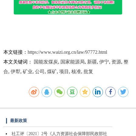
本文链接：
https://www.waizi.org.cn/law/97772.html
本文关键词：
国能发煤炭
,
国家能源局
,
新疆
,
伊宁
,
资源
,
整
合
,
伊犁
,
矿业
,
公司
,
煤矿
,
项目
,
核准
,
批复
最新政策
社工评〔2021〕2号《人力资源社会保障部民政部社