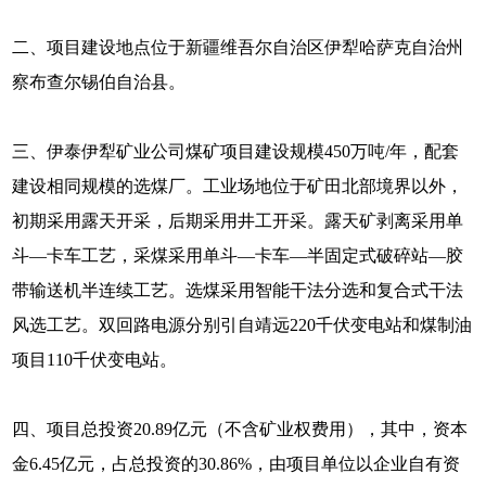
二、项目建设地点位于新疆维吾尔自治区伊犁哈萨克自治州
察布查尔锡伯自治县。
三、伊泰伊犁矿业公司煤矿项目建设规模450万吨/年，配套
建设相同规模的选煤厂。工业场地位于矿田北部境界以外，
初期采用露天开采，后期采用井工开采。露天矿剥离采用单
斗—卡车工艺，采煤采用单斗—卡车—半固定式破碎站—胶
带输送机半连续工艺。选煤采用智能干法分选和复合式干法
风选工艺。双回路电源分别引自靖远220千伏变电站和煤制油
项目110千伏变电站。
四、项目总投资20.89亿元（不含矿业权费用），其中，资本
金6.45亿元，占总投资的30.86%，由项目单位以企业自有资