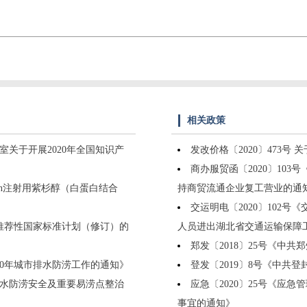
相关政策
室关于开展2020年全国知识产
发改价格〔2020〕473
商办服贸函〔2020〕10
tion注射用紫杉醇（白蛋白结合
持商贸流通企业复工营业的通
交运明电〔2020〕102
年推荐性国家标准计划（修订）的
人员进出湖北省交通运输保障
郑发〔2018〕25号《中
020年城市排水防涝工作的通知》
登发〔2019〕8号《中
市排水防涝安全及重要易涝点整治
应急〔2020〕25号《应
事宜的通知》