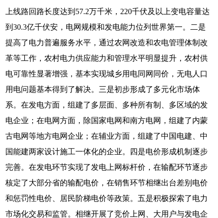
上线路回路长度达到57.2万千米，220千伏及以上变电容量达
到30.3亿千伏安，电网规模和发电能力位列世界第一。二是
提高了电力普遍服务水平，通过农网改造和农电管理体制改
革等工作，农村电力供应能力和管理水平明显提升，农村供
电可靠性显著增强，基本实现城乡用电同网同价，无电人口
用电问题基本得到了解决。三是初步形成了多元化市场体
系。在发电方面，组建了多层面、多种所有制、多区域的发
电企业；在电网方面，除国家电网和南方电网，组建了内蒙
古电网等地方电网企业；在辅业方面，组建了中国电建、中
国能建两家设计施工一体化的企业。四是电价形成机制逐步
完善。在发电环节实现了发电上网标杆价，在输配环节逐步
核定了大部分省的输配电价，在销售环节相继出台差别电价
和惩罚性电价、居民阶梯电价等政策。五是积极探索了电力
市场化交易和监管。相继开展了竞价上网、大用户与发电企