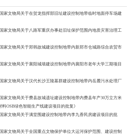
1号《国家文物局关于在贺龙指挥部旧址建设控制地带临时地面停车场建
2号《国家文物局关于八路军重庆办事处旧址保护范围内地质灾害治理工
7号《国家文物局关于郑韩故城建设控制地带内新郑市仓城路综合农贸市
6号《国家文物局关于襄阳城墙建设控制地带内襄阳市老年大学三期项目
0号《国家文物局关于汉代长沙王陵墓群建设控制地带内岳麓污水处理厂
4号《国家文物局关于费县故城遗址建设控制地带内费县年产30万立方米
材料OSB绿色智能生产线建设项目的批复》
4号《国家文物局关于满堂围建设控制地带内李九香民房建设项目的批
0号《国家文物局关于全国重点文物保护单位大运河保护范围、建设控制