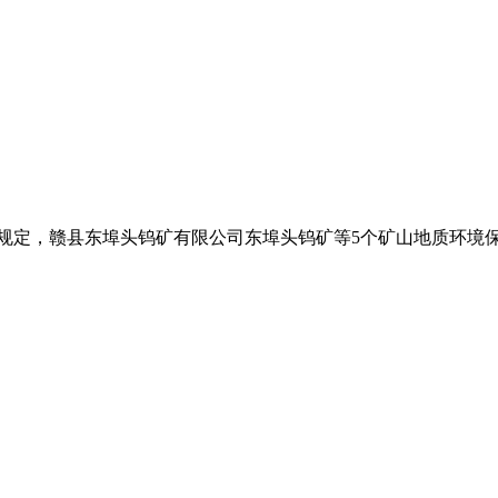
规定，赣县东埠头钨矿有限公司东埠头钨矿等5个矿山地质环境