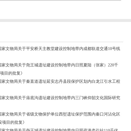
号《国家文物局关于平安桥天主教堂建设控制地带内成都轨道交通10号线
号《国家文物局关于尧王城遗址建设控制地带内日照夏陆（张家）220千
设项目的批复》
号《国家文物局关于秦直道遗址延安志丹县段保护区划内白龙江引水工程
号《国家文物局关于庙底沟遗址建设控制地带内三门峡仰韶文化国际研究
号《国家文物局关于省级文物保护单位西堼遗址保护范围内秦口河沾化区
设项目的批复》
号《国家文物局关于尧王城遗址建设控制地带内日照疏港牵引站110千伏