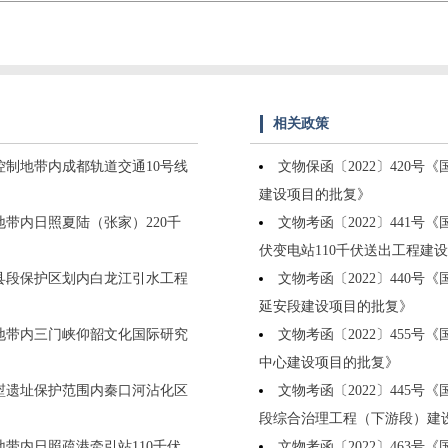
相关政策
控制地带内成都轨道交通10号线
文物保函〔2022〕420
建设项目的批复》
地带内日照夏陆（张家）220千
文物考函〔2022〕441
伏变电站110千伏送出工程建
丹县段保护区划内白龙江引水工程
文物考函〔2022〕440
延安段建设项目的批复》
制地带内三门峡仰韶文化国际研究
文物考函〔2022〕455
中心建设项目的批复》
西堼遗址保护范围内秦口河沾化区
文物考函〔2022〕445
段综合治理工程（下游段）建
地带内日照疏港牵引站110千伏
文物考函〔2022〕463