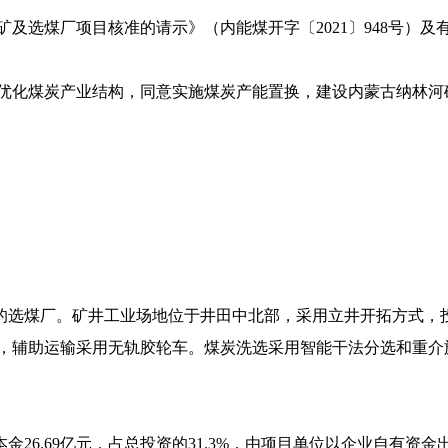
及选煤厂项目核准的请示》（内能煤开字〔2021〕948号）
炭产业结构，同意实施煤炭产能置换，建设内蒙古纳林河矿区陶忽图煤矿
模的选煤厂。矿井工业场地位于井田中北部，采用立井开拓方式，
，辅助运输采用无轨胶轮车。煤炭洗选采用智能干法分选和重介旋
金26.69亿元，占总投资的31.3%，由项目单位以企业自有资金