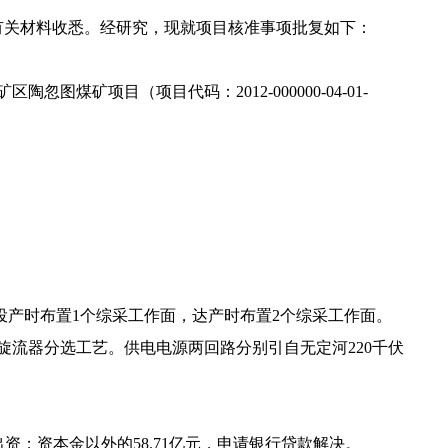
及有关材料收悉。经研究，现就项目核准事项批复如下：
项目（项目代码：2012-000000-04-01-
投产时布置1个综采工作面，达产时布置2个综采工作面。
流器分选工艺。供电电源两回路分别引自无定河220千伏
出资；资本金以外的58.71亿元，申请银行贷款解决。