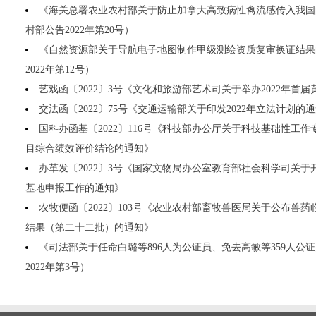
《海关总署农业农村部关于防止加拿大高致病性禽流感传入我国
村部公告2022年第20号）
《自然资源部关于导航电子地图制作甲级测绘资质复审换证结果
2022年第12号）
艺戏函〔2022〕3号《文化和旅游部艺术司关于举办2022年首
交法函〔2022〕75号《交通运输部关于印发2022年立法计划的
国科办函基〔2022〕116号《科技部办公厅关于科技基础性工
目综合绩效评价结论的通知》
办革发〔2022〕3号《国家文物局办公室教育部社会科学司关
基地申报工作的通知》
农牧便函〔2022〕103号《农业农村部畜牧兽医局关于公布兽
结果（第二十二批）的通知》
《司法部关于任命白璐等896人为公证员、免去高敏等359人公
2022年第3号）