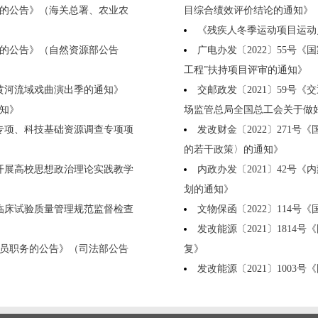
的公告》（海关总署、农业农
目综合绩效评价结论的通知》
《残疾人冬季运动项目运动员分
的公告》（自然资源部公告
广电办发〔2022〕55号
工程”扶持项目评审的通知》
届黄河流域戏曲演出季的通知》
交邮政发〔2021〕59号
通知》
场监管总局全国总工会关于做
作专项、科技基础资源调查专项项
发改财金〔2022〕271
的若干政策〉的通知》
于开展高校思想政治理论实践教学
内政办发〔2021〕42号
划的通知》
药临床试验质量管理规范监督检查
文物保函〔2022〕114
发改能源〔2021〕181
证员职务的公告》（司法部公告
复》
发改能源〔2021〕100