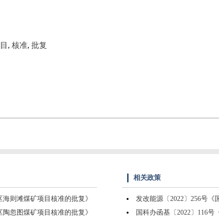
目
,
核准
,
批复
相关政策
南区海则滩煤矿项目核准的批复》
发改能源〔2022〕256
矿区陶忽图煤矿项目核准的批复》
国科办函基〔2022〕11