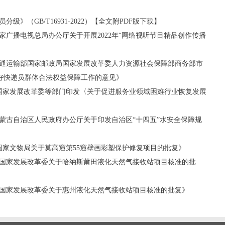
级》（GB/T16931-2022）【全文附PDF版下载】
《国家广播电视总局办公厅关于开展2022年“网络视听节目精品创作传播
《交通运输部国家邮政局国家发展改革委人力资源社会保障部商务部市
好快递员群体合法权益保障工作的意见》
号《国家发展改革委等部门印发〈关于促进服务业领域困难行业恢复发展
《内蒙古自治区人民政府办公厅关于印发自治区“十四五”水安全保障规
号《国家文物局关于莫高窟第55窟壁画彩塑保护修复项目的批复》
4号《国家发展改革委关于哈纳斯莆田液化天然气接收站项目核准的批
3号《国家发展改革委关于惠州液化天然气接收站项目核准的批复》