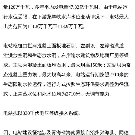
量120万千瓦，多年平均发电量47.32亿千瓦时。由于电站运
行水位受限，在下游龙羊峡水库水位变动情况下，电站最大
出力范围为111.8万千瓦至113.9万千瓦。
电站枢纽由拦河混凝土面板堆石坝、左副坝、左岸溢洪道、
泄洪放空洞和生态放水洞，右岸输水建筑物及地面厂房等组
成。主坝为混凝土面板堆石坝，最大坝高150米；左副坝为常
态混凝土重力坝，最大坝高41米。电站运行期按照2710米的
生态限制水位运行，运行方式按照生态环保要求调整为径流
式，正常蓄水位和死水位均为2710米，无调节能力。
电站拟以330千伏电压等级接入系统。
四、电站建设征地涉及青海省海南藏族自治州兴海县、同德