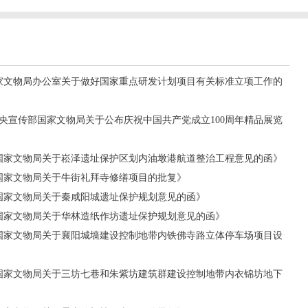
《国家文物局办公室关于做好国家重点研发计划项目有关标准立项工作的
《中央宣传部国家文物局关于公布庆祝中国共产党成立100周年精品展览
号《国家文物局关于崧泽遗址保护区划内油墩港航道整治工程意见的函》
号《国家文物局关于牛街礼拜寺修缮项目的批复》
号《国家文物局关于秦咸阳城遗址保护规划意见的函》
号《国家文物局关于华林造纸作坊遗址保护规划意见的函》
号《国家文物局关于襄阳城墙建设控制地带内铁佛寺路立体停车场项目设
号《国家文物局关于三坊七巷和朱紫坊建筑群建设控制地带内衣锦坊地下