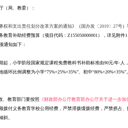
厅（局、教委）：
事权和支出责任划分改革方案的通知
》（
国办发〔2019〕27号
）
补助经费预算（项目代码：Z155050000001），详见附件1。
事项通知如下：
期起，小学阶段国家规定课程免费教科书补助标准由90元/年·人，
比例调整为小学“75%+25%×35%”、初中“80%+20%×
政、教育部门要按照
《财政部办公厅教育部办公厅关于进一步加强
额拨付义务教育学校公用经费，严禁滞拨缓拨经费，严禁挤占、
倾斜。