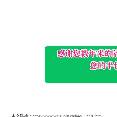
本文链接：
https://www.waizi.org.cn/law/112726.html