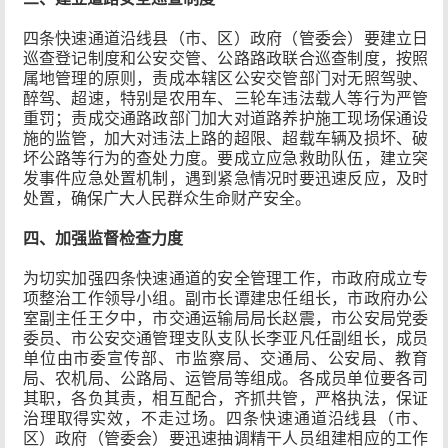
四条快速通道沿线县（市、区）政府（管委会）要建立日
巡查登记制度和公安交管、公路路政联合巡查制度，按照
属地管理的原则，责成本辖区公安交管部门对无照驾驶、
醉驾、超速，特别是农用车、三轮车违法载人等行为严管
重罚；责成交通路政部门加大对道路养护施工现场保通设
施的监管，加大对违法上路的超限、超载车辆及损坏、破
坏公路等行为的查处力度。要成立应急救助队伍，建立突
发事件应急处置机制，遇到紧急情况时要迅速反应，及时
处置，确保广大人民群众生命财产安全。
四、加强监督检查力度
为切实加强四条快速通道的安全管理工作，市政府成立专
项整治工作领导小组。副市长谭建忠任组长，市政府办公
室副主任王夕中，市交通运输局局长赵震，市公安局党委
委员、市公安交通管理支队支队长李亚凡任副组长，成员
单位由市委宣传部、市监察局、交通局、公安局、教育
局、农机局、公路局、运管局等组成。各成员单位要各司
其职，各负其责，相互配合，齐抓共管，严格执法，保证
治理取得实效，不走过场。四条快速通道沿线县（市、
区）政府（管委会）要迅速抽调精干人员组建相应的工作