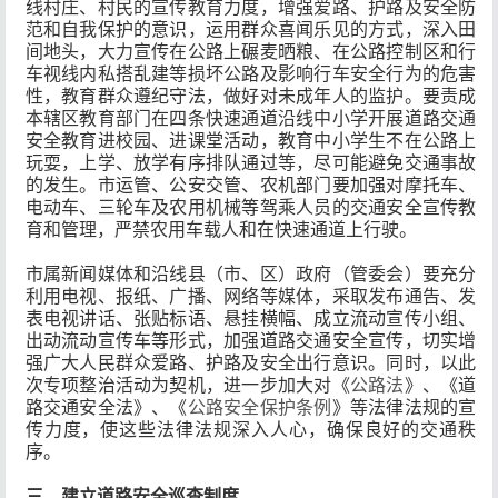
线村庄、村民的宣传教育力度，增强爱路、护路及安全防
范和自我保护的意识，运用群众喜闻乐见的方式，深入田
间地头，大力宣传在公路上碾麦晒粮、在公路控制区和行
车视线内私搭乱建等损坏公路及影响行车安全行为的危害
性，教育群众遵纪守法，做好对未成年人的监护。要责成
本辖区教育部门在四条快速通道沿线中小学开展道路交通
安全教育进校园、进课堂活动，教育中小学生不在公路上
玩耍，上学、放学有序排队通过等，尽可能避免交通事故
的发生。市运管、公安交管、农机部门要加强对摩托车、
电动车、三轮车及农用机械等驾乘人员的交通安全宣传教
育和管理，严禁农用车载人和在快速通道上行驶。
市属新闻媒体和沿线县（市、区）政府（管委会）要充分
利用电视、报纸、广播、网络等媒体，采取发布通告、发
表电视讲话、张贴标语、悬挂横幅、成立流动宣传小组、
出动流动宣传车等形式，加强道路交通安全宣传，切实增
强广大人民群众爱路、护路及安全出行意识。同时，以此
次专项整治活动为契机，进一步加大对《
公路法
》、《道
路交通安全法》、《
公路安全保护条例
》等法律法规的宣
传力度，使这些法律法规深入人心，确保良好的交通秩
序。
三、建立道路安全巡查制度