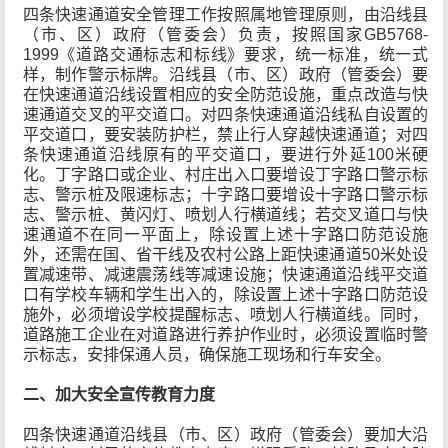
四条快速通道安全管理工作按照属地管理原则，由沿线县
（市、区）政府（管委会）负责，按照国家GB5768-
1999《道路交通标志和标线》要求，统一标准，统一式
样，制作警示标牌。沿线县（市、区）政府（管委会）要
在快速通道沿线设置相应的安全防范设施，重点改造与快
速通道交叉的平交道口。对四条快速通道沿线私自设置的
平交道口，要安装防护栏，禁止行人穿越快速通道；对四
条快速通道沿线原有的平交道口，要进行外延100米硬
化。丁字路口或企业、村庄出入口要增设丁字路口警示标
志、警示桩及限速标志；十字路口要增设十字路口警示标
志、警示桩、黄闪灯、喷划人行横道线；若交叉道口与快
速通道不在同一平面上，除设置上述十字路口防范设施
外，还需在国、省干线及农村公路上距快速通道50米处设
置减速带、减速震荡线等减速设施；快速通道沿线平交道
口有学校车辆和学生出入的，除设置上述十字路口防范设
施外，必须增设学校提醒标志、喷划人行横道线。同时，
道路施工企业在对道路进行养护作业时，必须设置临时警
示标志，安排保通人员，确保施工现场和行车安全。
二、加大安全宣传教育力度
四条快速通道沿线县（市、区）政府（管委会）要加大沿