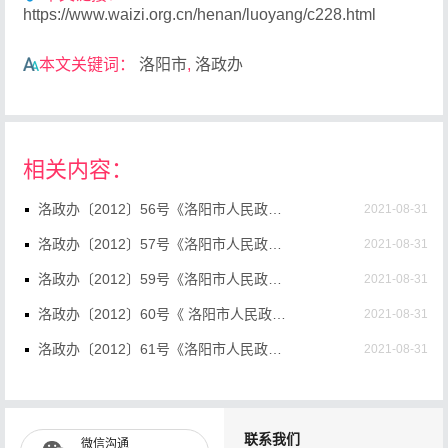
https://www.waizi.org.cn/henan/luoyang/c228.html
本文关键词：
洛阳市
,
洛政办
相关内容：
洛政办〔2012〕56号《洛阳市人民政府办公室关于加快推进全市医疗机构实施先看病后付费诊疗服务模式的意见》
2021-08-31
洛政办〔2012〕57号《洛阳市人民政府办公室关于印发洛阳市促进全民创业先进单位和先进个人评选表彰方案的通知 》
2021-08-31
洛政办〔2012〕59号《洛阳市人民政府办公室关于禁止在公路上碾麦晒粮的通知》
2021-08-31
洛政办〔2012〕60号《 洛阳市人民政府办公室关于调整市管道路绿地卫生和部分广场街头绿地管理权的通知》
2021-08-31
洛政办〔2012〕61号《洛阳市人民政府办公室批转洛阳市住房城乡建设委洛阳市地税局关于调整享受优惠政策普通住房标准的通知》
2021-08-31
洛政办〔2012〕62号《 洛阳市人民政府办公室关于提高城乡居民最低生活保障和农村五保供养标准的通知 》
2021-08-31
洛政办〔2012〕63号《洛阳市人民政府办公室关于印发洛阳市2012年市政基础设施和社区环境综合提升实施方案的通知》
2021-08-31
联系我们
微信沟通