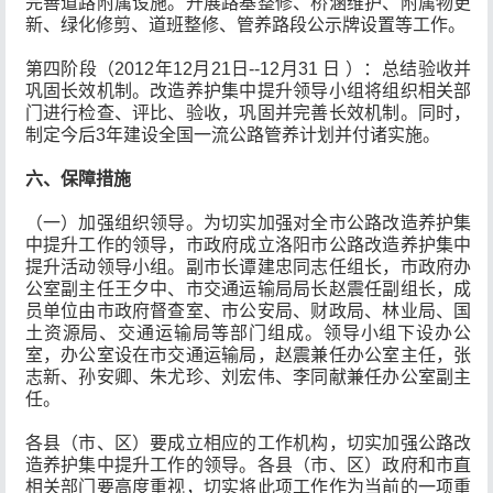
完善道路附属设施。开展路基整修、桥涵维护、附属物更
新、绿化修剪、道班整修、管养路段公示牌设置等工作。
第四阶段（2012年12月21日--12月31 日 ）：总结验收并
巩固长效机制。改造养护集中提升领导小组将组织相关部
门进行检查、评比、验收，巩固并完善长效机制。同时，
制定今后3年建设全国一流公路管养计划并付诸实施。
六、保障措施
（一）加强组织领导。为切实加强对全市公路改造养护集
中提升工作的领导，市政府成立洛阳市公路改造养护集中
提升活动领导小组。副市长谭建忠同志任组长，市政府办
公室副主任王夕中、市交通运输局局长赵震任副组长，成
员单位由市政府督查室、市公安局、财政局、林业局、国
土资源局、交通运输局等部门组成。领导小组下设办公
室，办公室设在市交通运输局，赵震兼任办公室主任，张
志新、孙安卿、朱尤珍、刘宏伟、李同献兼任办公室副主
任。
各县（市、区）要成立相应的工作机构，切实加强公路改
造养护集中提升工作的领导。各县（市、区）政府和市直
相关部门要高度重视，切实将此项工作作为当前的一项重