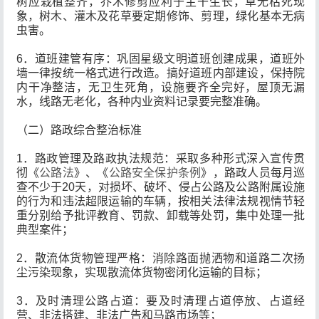
树应栽植整齐，乔木修剪应利于主干生长，草无枯死现
象，树木、灌木及花草要定期修饰、剪理，绿化基本无病
虫害。
6．道班建管有序：巩固星级文明道班创建成果，道班外
墙一律按统一格式进行改造。搞好道班内部建设，保持院
内干净整洁，无卫生死角，设施要齐全完好，屋顶无漏
水，线路无老化，各种内业资料记录要完整准确。
（二）路政综合整治标准
1．路政管理及路政执法规范：采取多种形式深入宣传贯
彻《
公路法
》、《
公路安全保护条例
》，路政人员每月巡
查不少于20天，对损坏、破坏、侵占公路及公路附属设施
的行为和违法超限运输的车辆，按相关法律法规视情节轻
重分别给予批评教育、罚款、卸载等处罚，集中处理一批
典型案件；
2．散流体货物管理严格：消除路面抛洒物和道路二次扬
尘污染现象，实现散流体货物密闭化运输的目标；
3．及时清理公路占道：要及时清理占道停放、占道经
营、非法搭建、非法广告和马路市场等；