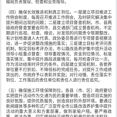
输局负责督促、检查和业务指导。
（四）确保长效推进机制真正到位。一是建立项目推进工
作例会制度，每周召开推进工作例会，及时研究解决集中
提升期间出现的问题；二是建立项目督查机制，市、县两
级政府督查室要会同市、县交通部门成立督查机构，不定
期进行巡视、检查、暗访，对发现的问题责令限期整改，
有计划地邀请人大代表、政协委员等进行专项督查视察活
动，进一步促进整改措施的落实；三是建立目标考评问责
机制，制定目标考评办法，市公路改造养护集中提升活动
领导小组重点督查：领导重视情况、资金到位情况、标准
落实情况、集中提升路段进展情况，每月检查评比一次，
作为活动结束时评优的条件。四是建立奖惩机制，各管养
单位要不打折扣、不降低标的完成任务。对提升工作成绩
突出的，市政府予以表彰并奖励；对行动慢、责任落实不
到位、工作落后的责任单位和责任人进行责任追究。
（五）确保施工环境保障到位。各县（市、区）政府要切
实把提升活动作为交通为民的重要举措，营造项目实施的
良好氛围，提供优质服务，创造良好的外部环境。要通过
新闻媒体等多种形式广泛宣传全市公路改造养护集中提升
活动的重大意义和方案部署，做到家喻户晓。要严格政
策、依法办事，切实维护好沿线群众和单位的合法权益，