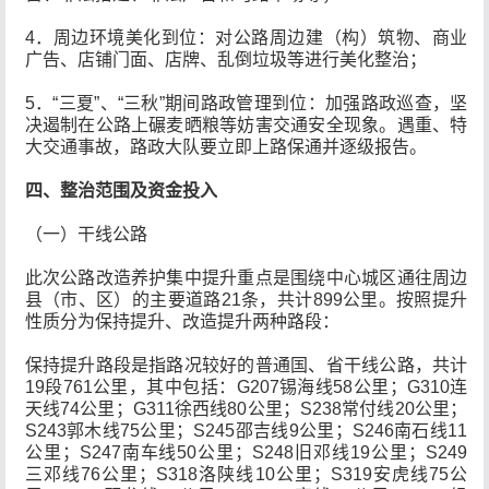
4．周边环境美化到位：对公路周边建（构）筑物、商业
广告、店铺门面、店牌、乱倒垃圾等进行美化整治；
5．“三夏”、“三秋”期间路政管理到位：加强路政巡查，坚
决遏制在公路上碾麦晒粮等妨害交通安全现象。遇重、特
大交通事故，路政大队要立即上路保通并逐级报告。
四、整治范围及资金投入
（一）干线公路
此次公路改造养护集中提升重点是围绕中心城区通往周边
县（市、区）的主要道路21条，共计899公里。按照提升
性质分为保持提升、改造提升两种路段：
保持提升路段是指路况较好的普通国、省干线公路，共计
19段761公里，其中包括：G207锡海线58公里；G310连
天线74公里；G311徐西线80公里；S238常付线20公里；
S243郭木线75公里；S245邵吉线9公里；S246南石线11
公里；S247南车线50公里；S248旧邓线19公里；S249
三邓线76公里；S318洛陕线10公里；S319安虎线75公