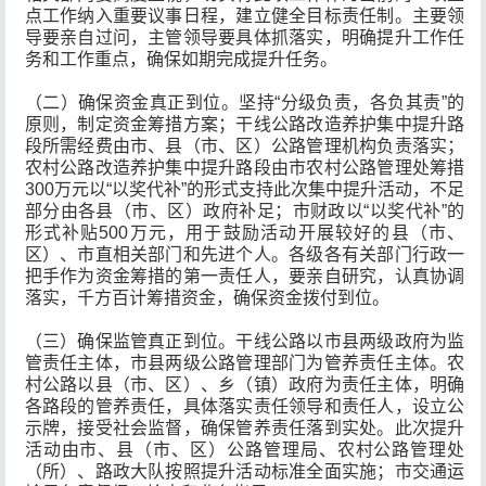
点工作纳入重要议事日程，建立健全目标责任制。主要领
导要亲自过问，主管领导要具体抓落实，明确提升工作任
务和工作重点，确保如期完成提升任务。
（二）确保资金真正到位。坚持“分级负责，各负其责”的
原则，制定资金筹措方案；干线公路改造养护集中提升路
段所需经费由市、县（市、区）公路管理机构负责落实；
农村公路改造养护集中提升路段由市农村公路管理处筹措
300万元以“以奖代补”的形式支持此次集中提升活动，不足
部分由各县（市、区）政府补足；市财政以“以奖代补”的
形式补贴500万元，用于鼓励活动开展较好的县（市、
区）、市直相关部门和先进个人。各级各有关部门行政一
把手作为资金筹措的第一责任人，要亲自研究，认真协调
落实，千方百计筹措资金，确保资金拨付到位。
（三）确保监管真正到位。干线公路以市县两级政府为监
管责任主体，市县两级公路管理部门为管养责任主体。农
村公路以县（市、区）、乡（镇）政府为责任主体，明确
各路段的管养责任，具体落实责任领导和责任人，设立公
示牌，接受社会监督，确保管养责任落到实处。此次提升
活动由市、县（市、区）公路管理局、农村公路管理处
（所）、路政大队按照提升活动标准全面实施；市交通运