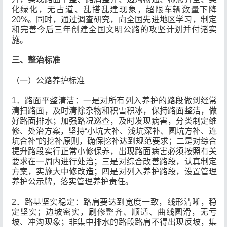
化绿化，无占道、乱搭乱建现象，超限车辆数量下降
20%。同时，通过调查研究，向全国先进地区学习，制定
和完善今后三年创建全国文明公路的攻坚计划并付诸实
施。
三、整治标准
（一）公路养护标准
1．路面平整清洁：一是对所有列入养护的路段做到经常
清扫路面，及时清除杂物和积雪积冰，保持路面整洁，做
好路面排水；加强路况巡查，及时发现病害，分类制定维
修、处治方案，坚持“小坑大补、浅坑深补、圆坑方补、连
坑合补”的挖补原则，确保挖补达到规范要求；二是对综合
提升路段实行正常小修保养，出现路面病害必须按照有关
要求在一周内进行处治；三是对综合改善路段，认真制定
方案，实施大中修改造；四是对列入养护路段，设置管理
养护公示牌，落实管理养护责任。
2．路基坚实稳定：路肩要达到宽度一致，线形清晰，稳
定坚实；边坡密实，刷修整齐、顺适、曲线圆滑，无亏
坡、冲沟现象；非集中排水的路段路肩不得出现反坡，集