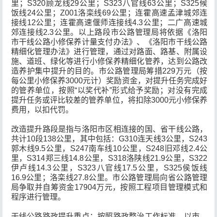
里；S320顾龙线29公里；S323八官线63公里；S325候
饭线24公里；Z001洛栾线69公里；连霍高速孟津城郊连
接线12公里；连霍高速偃师连接线4.3公里；二广高速城
郊连接线2.3公里。以上路段市公路管理局将依据《洛阳
市干线公路小修保养计量支付办法》、《洛阳市干线公路
精细化管理办法》进行管理，通过对路面、路基、附属设
施、道班、绿化等进行小修保养精细化管养，达到公路改
造养护集中提升的目的。市公路管理局筹措229万元（按
每公里小修保养3000元计）奖励资金，对提升任务完成好
的管养单位，按照“以奖代补”形式给予奖励；对没有完成
提升任务或评比较差的管养单位，将扣除3000元小修保养
费用，以扣代罚。
改造提升路段是指与洛阳市区相连接的国、省干线公路，
共计10段138公里，其中包括：G310连天线3公里，S243
郭木线9.5公里，S247南车线10公里，S248旧邓线2.4公
里，S314郑三线14.8公里，S318洛陕线21.9公里，S322
伊卢线14.3公里，S323八官线17.5公里，S325侯饭线
16.9公里；洛栾线27.8公里。市公路管理局向省公路管理
局争取并自筹资金17904万元，按照工程项目管理模式和
程序进行管理。
干线公路路政提升重点：按照路政整治工作标准，以市、