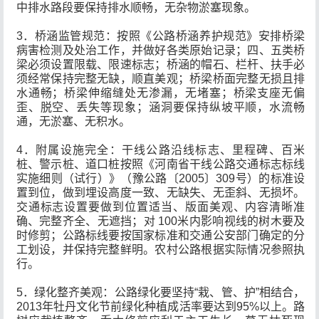
中排水路段要保持排水顺畅，无杂物淤塞现象。
3．桥涵监管规范：按照《公路桥涵养护规范》安排桥梁
病害检测及处治工作，并做好各类原始记录；四、五类桥
梁必须设置限载、限速标志；桥涵的帽石、栏杆、扶手必
须经常保持完整无缺，顺直美观；桥梁桥面完整无损且排
水通畅；桥梁伸缩缝处无渗漏，无堵塞；桥梁支座无偏
歪、脱空、丢失等现象；涵洞要保持纵坡平顺，水流畅
通，无淤塞、无积水。
4．附属设施完全：干线公路沿线标志、里程碑、百米
桩、警示桩、道口桩按照《河南省干线公路交通标志标线
实施细则（试行）》（豫公路〔2005〕309号）的标准设
置到位，做到埋设高度一致、无缺失、无歪斜、无损坏。
交通标志设置要做到位置适当、版面美观、内容清晰准
确、完整齐全、无遮挡；对 100米内影响视线的树木要及
时修剪；公路标线要按国家标准和交通公安部门确定的分
工划设，并保持完整鲜明。农村公路根据实际情况参照执
行。
5．绿化整齐美观：公路绿化要坚持“栽、管、护”相结合，
2013年牡丹文化节前绿化种植成活率要达到95%以上。路