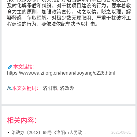
及时化解矛盾和纠纷。对干扰项目建设的行为，要本着教
育为主的原则，加强政策宣传，动之以情，晓之以理，解
疑释惑，争取理解。对极少数无理取闹、严重干扰破坏工
程建设的行为，要依法依纪坚决予以打击。
本文链接：
https://www.waizi.org.cn/henan/luoyang/c226.html
本文关键词：
洛阳市
,
洛政办
相关内容：
洛政办〔2012〕68号《洛阳市人民政府办公室关于印发洛阳市中小企业信用评级工作指导意..》
2021-08-31