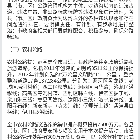
县（市、区）公路管理机构为主体，对边沟以内的违法占
道、违法广告、非公路标志标牌等违法现象进行治理；各
县（市、区）政府负责对边沟以外的各种违法现象和存在
问题进行排查，要明确责任，有计划、有步骤地进行整
治；市政府各相关部门要做好配合，积极参与，确保公路
畅通。
（二）农村公路
农村公路提升范围是全市县道、县政府通往乡政府道路和
旅游道路，包括2011年创建的文明路3511公里的保持提
升，2012年计划创建的“万公里文明路”1511公里 ，重点
整治道路17条137.284公里。分别为：瀍河区盘龙线；老
城区后洞村道；西工区樱党线；涧西区南华路；洛龙区潘
穆线；高新区寺沟村道、吉利区韩白线、伊滨区掘丁线、
栾川朱三线；嵩县闫嵩线、汝阳小三线；洛宁磨兴线；宜
阳寻石线；新安新寺（寺太）线；偃师光上线；孟津县白
横线；伊川县鸦张线。
全市农村公路改造养护集中提升概算投资7500万元。各县
（市、区）政府要安排专项资金用于本次提升活动，市农
村公路管理处筹措300万元奖励资金，以“以奖代补”的形式