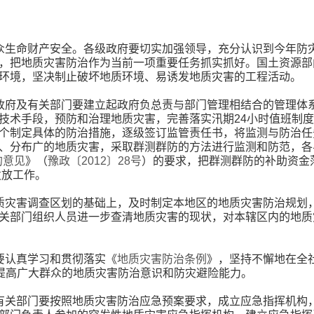
众生命财产安全。各级政府要切实加强领导，充分认识到今年防
，把地质灾害防治作为当前一项重要任务抓实抓好。国土资源部
环境，坚决制止破坏地质环境、易诱发地质灾害的工程活动。
政府及有关部门要建立起政府负总责与部门管理相结合的管理体系
技术手段，预防和治理地质灾害，完善落实汛期24小时值班制
个制定具体的防治措施，逐级签订监管责任书，将监测与防治任
、分布广的地质灾害，采取群测群防的方法进行监测和防范，各
的意见
》（
豫政〔2012〕28号
）的要求，把群测群防的补助资金
发放工作。
质灾害调查区划的基础上，及时制定本地区的地质灾害防治规划
关部门组织人员进一步查清地质灾害的现状，对本辖区内的地质
要认真学习和贯彻落实《
地质灾害防治条例
》，坚持不懈地在全
，提高广大群众的地质灾害防治意识和防灾避险能力。
有关部门要按照地质灾害防治应急预案要求，成立应急指挥机构