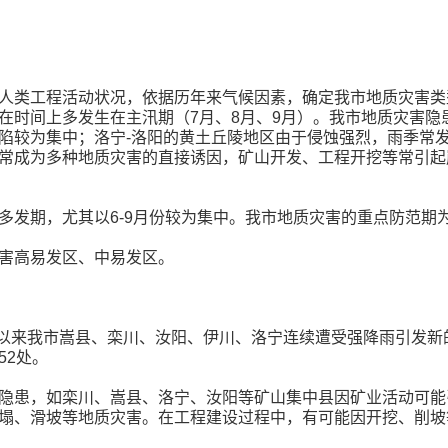
人类工程活动状况，依据历年来气候因素，确定我市地质灾害类
在时间上多发生在主汛期（7月、8月、9月）。我市地质灾害隐
陷较为集中；洛宁-洛阳的黄土丘陵地区由于侵蚀强烈，雨季常
常成为多种地质灾害的直接诱因，矿山开发、工程开挖等常引起
发期，尤其以6-9月份较为集中。我市地质灾害的重点防范期为
害高易发区、中易发区。
月份以来我市嵩县、栾川、汝阳、伊川、洛宁连续遭受强降雨引发
52处。
隐患，如栾川、嵩县、洛宁、汝阳等矿山集中县因矿业活动可能
塌、滑坡等地质灾害。在工程建设过程中，有可能因开挖、削坡