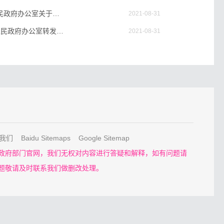
洛政办〔2012〕95号《洛阳市人民政府办公室关于印发洛阳市慢性非传染性疾病综合防控示范区工作实施方案的通知》
2021-08-31
洛政办〔2012〕102号《洛阳市人民政府办公室转发市住房城乡建设委市地税局关于调整享受优惠政策普通住房标准的意见的通知》
2021-08-31
洛政办〔2012〕114号《洛阳市人民政府办公室关于印发洛阳市旅游标准化九大重点行业提升工作方案的通知》
2021-08-31
洛政办〔2012〕117号《洛阳市人民政府办公室关于印发洛阳市服务业发展评价考核试行办法的通知》
2021-08-31
我们
Baidu Sitemaps
Google Sitemap
政府部门官网，我们无权对内容进行答疑和解释，如有问题请
题敬请及时联系我们做删改处理。