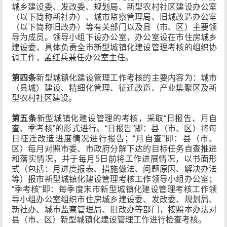
城乡建设委、发改委、规划局、新型农村社区建设办公室
（以下简称新社办）、城市监察管理局、旧城改造办公室
（以下简称旧改办）等有关部门以及县（市、区）主要领
导为成员。领导小组下设办公室，办公室设在市住房城乡
建设委，具体负责全市新型城镇化建设管理考核的组织协
调工作，孟红兵兼任办公室主任。
第四条
新型城镇化建设管理工作考核的主要内容为：城市
（县城）建设、精细化管理、征迁改造、产业集聚区及新
型农村社区建设。
第五条
新型城镇化建设管理的考核，采取“日报告、月自
查、季考核”的形式进行。“日报告”即：县（市、区）将每
日征迁改造进度情况进行报告；“月自查”即：县（市、
区）每月对照市委、市政府分解下达的目标任务自查推进
和落实情况，并于每月5日前将工作进展情况，以书面形
式（包括：月进度报表、措施做法、问题原因、解决办法
等）报市新型城镇化建设管理考核工作领导小组办公室；
“季考核”即：每季度末市新型城镇化建设管理考核工作领
导小组办公室组织市住房城乡建设委、发改委、规划局、
新社办、城市监察管理局、旧改办等部门，按照本办法对
县（市、区）新型城镇化建设管理工作进行检查考核。