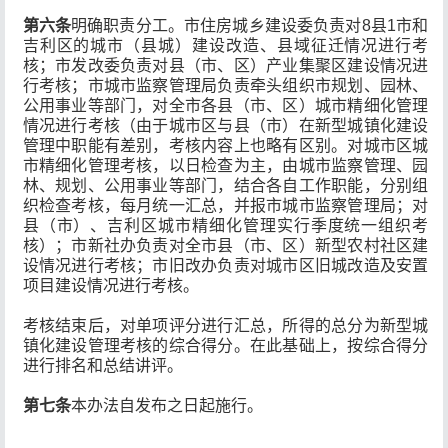
第六条
明确职责分工。市住房城乡建设委负责对8县1市和
吉利区的城市（县城）建设改造、县域征迁情况进行考
核；市发改委负责对县（市、区）产业集聚区建设情况进
行考核；市城市监察管理局负责牵头组织市规划、园林、
公用事业等部门，对全市各县（市、区）城市精细化管理
情况进行考核（由于城市区与县（市）在新型城镇化建设
管理中职能有差别，考核内容上也略有区别。对城市区城
市精细化管理考核，以日检查为主，由城市监察管理、园
林、规划、公用事业等部门，结合各自工作职能，分别组
织检查考核，每月统一汇总，并报市城市监察管理局；对
县（市）、吉利区城市精细化管理实行季度统一组织考
核）；市新社办负责对全市县（市、区）新型农村社区建
设情况进行考核；市旧改办负责对城市区旧城改造及安置
项目建设情况进行考核。
考核结束后，对单项评分进行汇总，所得的总分为新型城
镇化建设管理考核的综合得分。在此基础上，按综合得分
进行排名和总结讲评。
第七条
本办法自发布之日起施行。