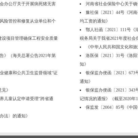
监会办公厅关于开展病死猪无害
河南省社会保险中心关于确认
豫社保〔2021〕44号《
染风险管控和修复从业单位和个
均工资的通知》
鄂人社函〔2021〕111
施建设项目管理确保工程安全质量
税务局关于我省2021年度社
《中华人民共和国文化和旅
》（海关总署公告2021年第
洛医保〔2021〕31号《
知》
职业健康和公共卫生监督领域“证
银保监办便函〔2021〕6
通知》
意见》
银保监办便函〔2021〕3
抚养儿童认定申请受理“跨省通
记情况的通报》（截至2020年1
保监发〔2004〕85号《
理办法〉的通知》