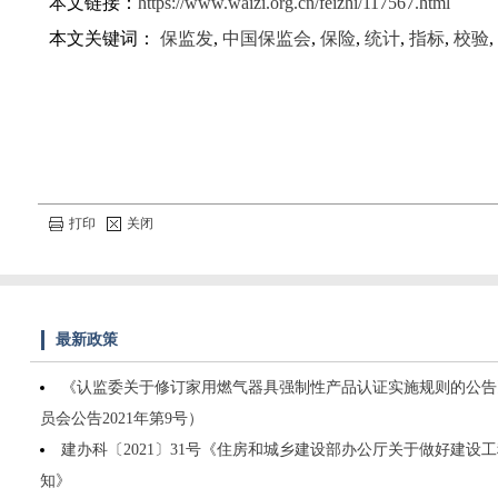
本文链接：
https://www.waizi.org.cn/feizhi/117567.html
本文关键词：
保监发
,
中国保监会
,
保险
,
统计
,
指标
,
校验
,
打印
关闭
最新政策
《认监委关于修订家用燃气器具强制性产品认证实施规则的公告
员会公告2021年第9号）
建办科〔2021〕31号《住房和城乡建设部办公厅关于做好建设
知》