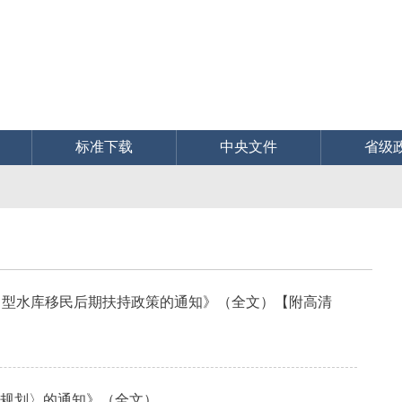
标准下载
中央文件
省级
大中型水库移民后期扶持政策的通知》（全文）【附高清
五”规划〉的通知》（全文）