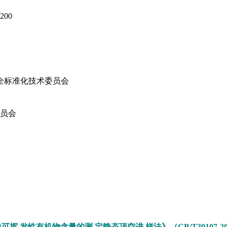
00
安全标准化技术委员会
委员会
可挥 发性有机物含量的测 定静态顶空进 样法》（GB/T39107-20