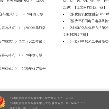
〉有关问题的规定》（2020
锰、铝、钙、钠、钾、铬、硅含量
2020）【全文附PDF版下载】
与格式〉》（2020年修订版
《多肽抗氧化性测定DPPH和A
《消费品召回电子电器风险评估》
容与格式〉》（2020年修订版
《锌精矿化学分析方法第23部
文附PDF版下载】
与格式〉》全文（2020年修订
《化妆品中邻苯二甲酸酯类物质
容与格式〉》2020年修订版
与格式〉》（2020年修订版全
郑州威驰外资企业服务中心版权所有 © 2013-2020
郑州威驰外资企业服务中心主办 联系电话：0371-60275782
豫ICP备13021015号-6