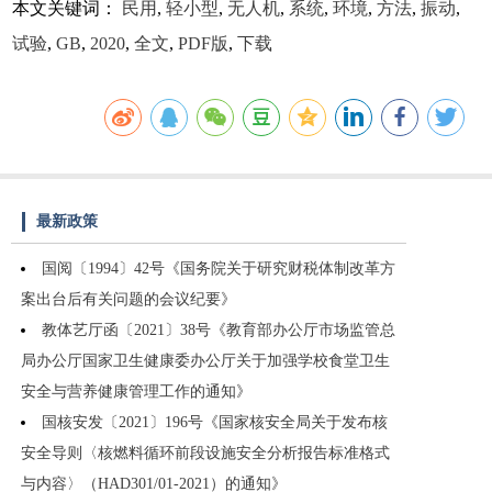
本文关键词：
民用
,
轻小型
,
无人机
,
系统
,
环境
,
方法
,
振动
,
试验
,
GB
,
2020
,
全文
,
PDF版
,
下载
最新政策
国阅〔1994〕42号《国务院关于研究财税体制改革方
案出台后有关问题的会议纪要》
教体艺厅函〔2021〕38号《教育部办公厅市场监管总
局办公厅国家卫生健康委办公厅关于加强学校食堂卫生
安全与营养健康管理工作的通知》
国核安发〔2021〕196号《国家核安全局关于发布核
安全导则〈核燃料循环前段设施安全分析报告标准格式
与内容〉（HAD301/01-2021）的通知》