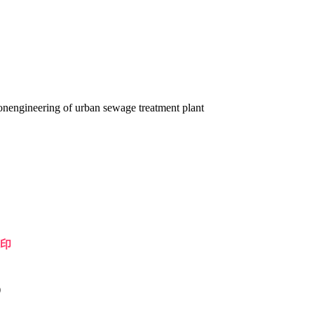
nengineering of urban sewage treatment plant
印
）