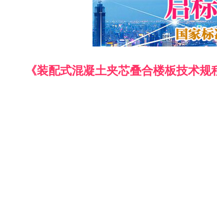
《装配式混凝土夹芯叠合楼板技术规程》（D