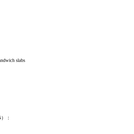
ndwich slabs
S）：