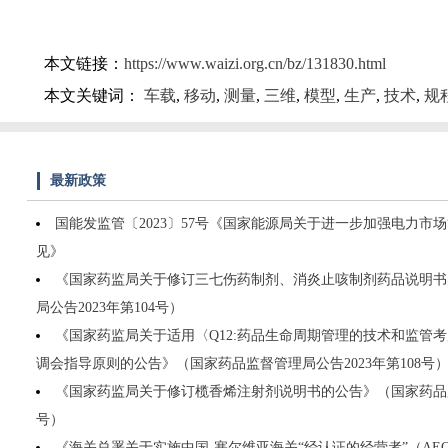
本文链接：
https://www.waizi.org.cn/bz/131830.html
本文关键词：
车载
,
移动
,
测量
,
三维
,
模型
,
生产
,
技术
,
规
最新政策
国能发监管〔2023〕57号《国家能源局关于进一步加强电力市
见》
《国家药监局关于修订三七伤药制剂、消炎止咳制剂药品说明书
局公告2023年第104号）
《国家药监局关于适用〈Q12:药品生命周期管理的技术和监管
调会指导原则的公告》（国家药品监督管理局公告2023年第108号
《国家药监局关于修订榄香烯注射剂说明书的公告》（国家药品监督
号）
《海关总署关于实施中国-塞尔维亚海关“经认证的经营者”（A