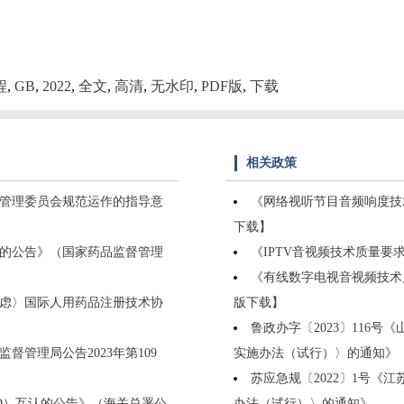
程
,
GB
,
2022
,
全文
,
高清
,
无水印
,
PDF版
,
下载
相关政策
场管理委员会规范运作的指导意
《网络视听节目音频响度技术要
下载】
的公告》（国家药品监督管理
《IPTV音视频技术质量要求和
《有线数字电视音视频技术质量
考虑〉国际人用药品注册技术协
版下载】
）
鲁政办字〔2023〕116
管理局公告2023年第109
实施办法（试行）〉的通知》
苏应急规〔2022〕1号
EO）互认的公告》（海关总署公
办法（试行）〉的通知》