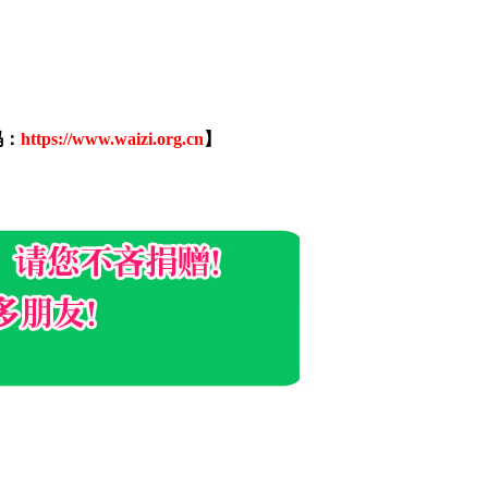
码：
https://www.waizi.org.cn
】