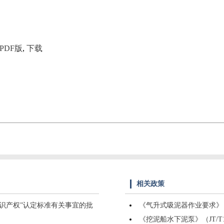
PDF版
,
下载
相关政策
知识产权”认定标准有关事宜的批
《气升式吸泥器作业要求》（JT
《挖泥船水下泥泵》（JT/T1