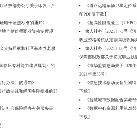
公厅科技部办公厅关于印发〈产
《道路运输车辆卫星定位系统终
印PDF版下载】
作证电子证照标准的通知》
《超高性能混凝土（UHPC）技
〈房地产估价师职业资格制度规
豫人社办〔2021〕73号
职业资格考核认定副高级职称
益金支持居家和社区基本养老服
豫人社办〔2021〕86号
保障部财政部关于拓宽职业技
”国家临床专科能力建设规划〉的
《市场监管总局关于202
2021年第35号）
作暂行办法〉的通知》
《信息技术移动设备生物特征识别
有关行政法规和经国务院批准的部
下载】
《智慧城市数据融合第4部分：开
快推进社会保险经办有关服务事
《数据中心资源利用第2部分：关
下载】
号）